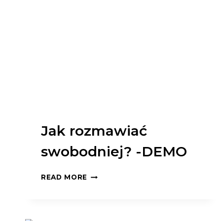
Jak rozmawiać
swobodniej? -DEMO
JAK
READ MORE
ROZMAWIAĆ
SWOBODNIEJ?
-
DEMO