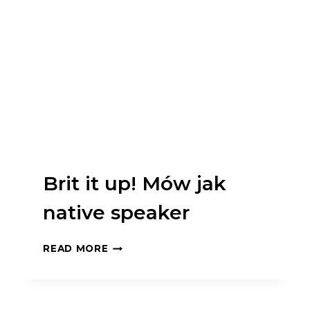
Brit it up! Mów jak
native speaker
BRIT
READ MORE
IT
UP!
MÓW
JAK