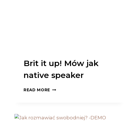
Brit it up! Mów jak
native speaker
BRIT
READ MORE
IT
UP!
MÓW
JAK
NATIVE
SPEAKER